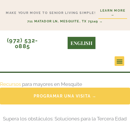
Ir
LEARN MORE
al
MAKE YOUR MOVE TO SENIOR LIVING SIMPLE!
→
contenido
711 MATADOR LN, MESQUITE, TX 75149 →
(972) 532-
ENGLISH
0885
Opciones de 
¿Qué Nivel d
Programa
Recursos
para mayores en Mesquite
PROGRAMAR UNA VISITA →
Supera los obstáculos: Soluciones para la Tercera Edad