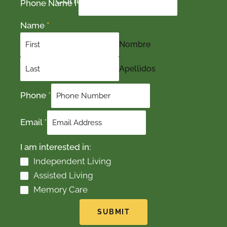
Phone Name I
Name
*
Nombre
Apellidos
Phone
*
Email
*
I am interested in:
Independent Living
Assisted Living
Memory Care
SUBMIT