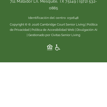
e
t
711 Matador Ln, Mesquite, TX 75149
|
(972) 532-
b
a
0885
o
g
o
r
Identificación del centro: 050648
k
a
m
Copyright © ©. 2026 Cambridge Court Senior Living |
Política
de Privacidad
|
Política de Accesibilidad Web
|
Divulgación AI
| Gestionado por Civitas Senior Living